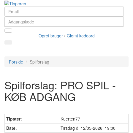
Opret bruger
•
Glemt kodeord
Forside
Spilforslag
Spilforslag: PRO SPIL -
KØB ADGANG
Tipster:
Kuerten77
Date:
Tirsdag d. 12/05-2026, 19:00