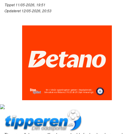
Tippet 11/05-2026, 19:51
Opdateret 12/05-2026, 20:53