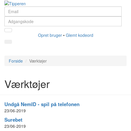
Opret bruger
•
Glemt kodeord
Forside
Værktøjer
Værktøjer
Undgå NemID - spil på telefonen
23/06-2019
Surebet
23/06-2019