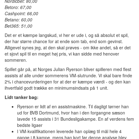
Nordicbet: 80,00
Betoro: 67,00
Cashpoint: 66,00
Betano: 60,00
Bet365: 51,00
Det er et kæmpe langskud, vi her er ude i, og så absolut et spil,
der har større chance for at ende som tab, end som gevinst.
Alligevel synes jeg, at den skal prøves - om ikke andet, så er det
et sjovt spil til en meget høj pris, vi kan sidde med henover
sommeren.
Spillet går på, at Norges Julian Ryerson bliver spilleren med flest
assists af alle under sommerens VM-slutrunde. Vi skal bare finde
2% i chancevurderingen for at der er kæmpe værdi - og den kan
ihvertfald godt trække en minimumsindsats på 1 unit.
Lidt tanker bag:
Ryerson er lidt af en assistmaskine. Til dagligt tørner han
ud for BVB Dortmund, hvor han i den forgangne sæson
lavede 15 assists i 31 Bundesligakampe. En af verdens fem
bedste ligaer
I VM-kvalifikationen leverede han oplæg til mål hele 4
gange i 8 kampe, mens han kort før denne analyse blev