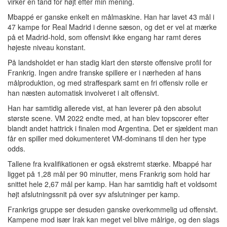
virker en tand for højt efter min mening.
Mbappé er ganske enkelt en målmaskine. Han har lavet 43 mål i
47 kampe for Real Madrid i denne sæson, og det er vel at mærke
på et Madrid-hold, som offensivt ikke engang har ramt deres
højeste niveau konstant.
På landsholdet er han stadig klart den største offensive profil for
Frankrig. Ingen andre franske spillere er i nærheden af hans
målproduktion, og med straffespark samt en fri offensiv rolle er
han næsten automatisk involveret i alt offensivt.
Han har samtidig allerede vist, at han leverer på den absolut
største scene. VM 2022 endte med, at han blev topscorer efter
blandt andet hattrick i finalen mod Argentina. Det er sjældent man
får en spiller med dokumenteret VM-dominans til den her type
odds.
Tallene fra kvalifikationen er også ekstremt stærke. Mbappé har
ligget på 1,28 mål per 90 minutter, mens Frankrig som hold har
snittet hele 2,67 mål per kamp. Han har samtidig haft et voldsomt
højt afslutningssnit på over syv afslutninger per kamp.
Frankrigs gruppe ser desuden ganske overkommelig ud offensivt.
Kampene mod især Irak kan meget vel blive målrige, og den slags