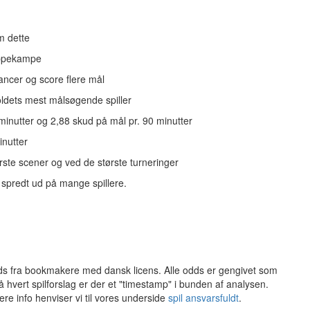
m dette
uppekampe
ancer og score flere mål
holdets mest målsøgende spiller
0 minutter og 2,88 skud på mål pr. 90 minutter
inutter
rste scener og ved de største turneringer
e spredt ud på mange spillere.
dds fra bookmakere med dansk licens. Alle odds er gengivet som
å hvert spilforslag er der et "timestamp" i bunden af analysen.
ere info henviser vi til vores underside
spil ansvarsfuldt
.