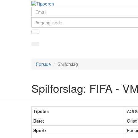
Forside
Spilforslag
Spilforslag: FIFA - V
Tipster:
AOD
Date:
Onsda
Sport:
Fodb