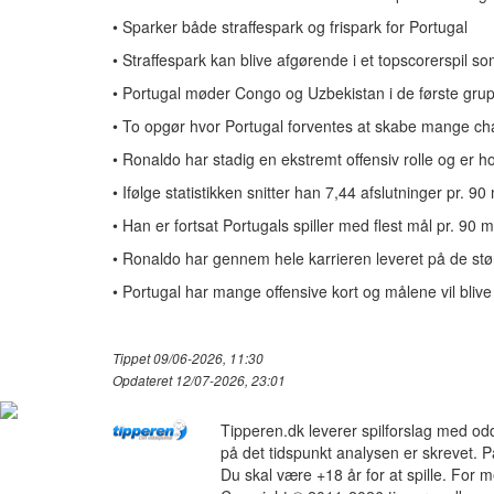
• Sparker både straffespark og frispark for Portugal
• Straffespark kan blive afgørende i et topscorerspil so
• Portugal møder Congo og Uzbekistan i de første gr
• To opgør hvor Portugal forventes at skabe mange ch
• Ronaldo har stadig en ekstremt offensiv rolle og er 
• Ifølge statistikken snitter han 7,44 afslutninger pr. 9
• Han er fortsat Portugals spiller med flest mål pr. 90 m
• Ronaldo har gennem hele karrieren leveret på de stø
• Portugal har mange offensive kort og målene vil bliv
Tippet 09/06-2026, 11:30
Opdateret 12/07-2026, 23:01
Tipperen.dk leverer spilforslag med o
på det tidspunkt analysen er skrevet. P
Du skal være +18 år for at spille. For m