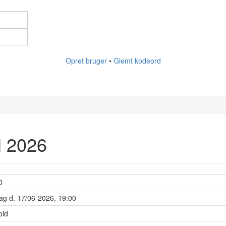
Opret bruger
•
Glemt kodeord
M 2026
O
g d. 17/06-2026, 19:00
old