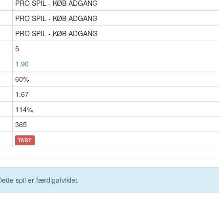
PRO SPIL - KØB ADGANG
PRO SPIL - KØB ADGANG
PRO SPIL - KØB ADGANG
5
1.90
60%
1.67
114%
365
TABT
ette spil er færdigafviklet.