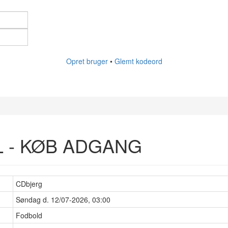
Opret bruger
•
Glemt kodeord
PIL - KØB ADGANG
CDbjerg
Søndag d. 12/07-2026, 03:00
Fodbold